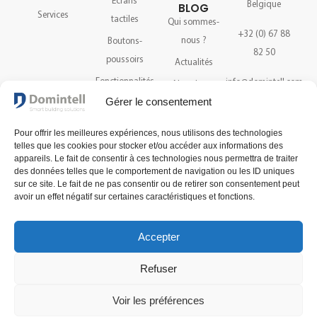
Écrans
Belgique
BLOG
Services
tactiles
Qui sommes-
+32 (0) 67 88
nous ?
Boutons-
82 50
poussoirs
Actualités
Fonctionnalités
info@domintell.com
Newsletter
Gérer le consentement
Capteurs
Accessoires
Pour offrir les meilleures expériences, nous utilisons des technologies
Domintell Pilot
telles que les cookies pour stocker et/ou accéder aux informations des
app
appareils. Le fait de consentir à ces technologies nous permettra de traiter
des données telles que le comportement de navigation ou les ID uniques
Catalogue
sur ce site. Le fait de ne pas consentir ou de retirer son consentement peut
Assistance
avoir un effet négatif sur certaines caractéristiques et fonctions.
Accepter
NEWSLETTER
Recevez les dernières
Refuser
actualités et nouveautés à
propos de notre technologie.
SUIVEZ-NOUS
Voir les préférences