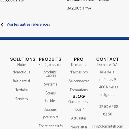
395,80
€
HTVA
342,00
€
HTVA
Voir les autres références
SOLUTIONS
PRODUITS
PRO
CONTACT
Notre
Catégories de
Demande
Domintell SA
domotique
produits
d'accès pro
Rue de la
Câbles
maîtrise, 9
Résidentiel
Se connecter
Système
1400 Nivelles
Tertiaire
Formations
Écrans
Belgique
BLOG
Services
tactiles
Qui sommes-
+32 (0) 67 88
nous ?
Boutons-
82 50
poussoirs
Actualités
Fonctionnalités
info@domintell.com
Newsletter