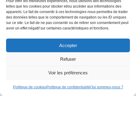
Pour offrir les meilleures expériences, nous utilisons des technologies
telles que les cookies pour stocker et/ou accéder aux informations des
NEWSLETTER
appareils. Le fait de consentir à ces technologies nous permettra de traiter
Recevez les dernières
des données telles que le comportement de navigation ou les ID uniques
sur ce site. Le fait de ne pas consentir ou de retirer son consentement peut
actualités et nouveautés à
avoir un effet négatif sur certaines caractéristiques et fonctions.
propos de notre technologie.
SUIVEZ-NOUS
Accepter
S'INSCRIRE
Refuser
Voir les préférences
Politique de cookies
Politique de confidentialité
Qui sommes-nous ?
Conditions générales de vente
Conditions générales d'utilisation
Politique de confidentialité
© 2025 Domintell SA