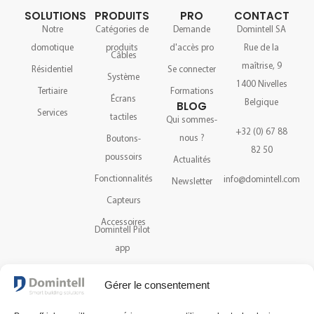
SOLUTIONS
PRODUITS
PRO
CONTACT
Notre
Catégories de
Demande
Domintell SA
domotique
produits
d'accès pro
Rue de la
Câbles
maîtrise, 9
Résidentiel
Se connecter
Système
1400 Nivelles
Tertiaire
Formations
Écrans
Belgique
BLOG
Services
tactiles
Qui sommes-
+32 (0) 67 88
nous ?
Boutons-
82 50
poussoirs
Actualités
Fonctionnalités
info@domintell.com
Newsletter
Capteurs
Accessoires
Domintell Pilot
app
Catalogue
Gérer le consentement
Assistance