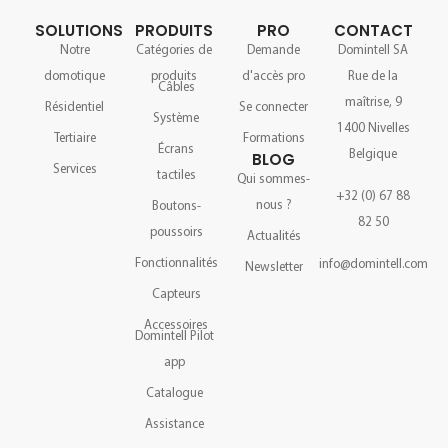
SOLUTIONS
PRODUITS
PRO
CONTACT
Notre
Catégories de
Demande
Domintell SA
domotique
produits
d'accès pro
Rue de la
Câbles
maîtrise, 9
Résidentiel
Se connecter
Système
1400 Nivelles
Tertiaire
Formations
Écrans
Belgique
BLOG
Services
tactiles
Qui sommes-
+32 (0) 67 88
nous ?
Boutons-
82 50
poussoirs
Actualités
Fonctionnalités
info@domintell.com
Newsletter
Capteurs
Accessoires
Domintell Pilot
app
Catalogue
Assistance