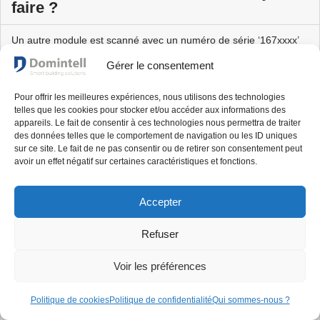
faire ?
Un autre module est scanné avec un numéro de série ‘167xxxx’
Le module a perdu son numéro de série et doit revenir en atelier
Gérer le consentement
pour une reprogrammation
Pour offrir les meilleures expériences, nous utilisons des technologies
Veuillez vérifier le câblage bus à hauteur du module manquant,
telles que les cookies pour stocker et/ou accéder aux informations des
celui-ci est peut-être mal connecté et ne serait donc pas
appareils. Le fait de consentir à ces technologies nous permettra de traiter
des données telles que le comportement de navigation ou les ID uniques
retrouvable sur le bus.
sur ce site. Le fait de ne pas consentir ou de retirer son consentement peut
Veuillez vérifier si le module manquant est supporté par
avoir un effet négatif sur certaines caractéristiques et fonctions.
GoldenGate => Voir les questions
7. Quels modules ne sont
plus (ou pas encore) supportés par GoldenGate ?
et
11.
Accepter
Quels modules sont supportés en GoldenGate 1.4x et
Refuser
GoldenGate > 3.x
Voir les préférences
18. Les LEDs-suiveurs de mes
Politique de cookies
Politique de confidentialité
Qui sommes-nous ?
boutons-poussoirs ne sont pas