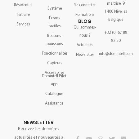
maîtrise, 9
Résidentiel
Se connecter
Système
1400 Nivelles
Tertiaire
Formations
Écrans
Belgique
BLOG
Services
tactiles
Qui sommes-
+32 (0) 67 88
nous ?
Boutons-
82 50
poussoirs
Actualités
Fonctionnalités
info@domintell.com
Newsletter
Capteurs
Accessoires
Domintell Pilot
app
Catalogue
Assistance
NEWSLETTER
Recevez les dernières
actualités et nouveautés à