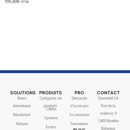
705,60
€
HTVA
SOLUTIONS
PRODUITS
PRO
CONTACT
Notre
Catégories de
Demande
Domintell SA
domotique
produits
d'accès pro
Rue de la
Câbles
maîtrise, 9
Résidentiel
Se connecter
Système
1400 Nivelles
Tertiaire
Formations
Écrans
Belgique