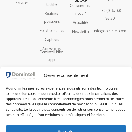
BLOG
Services
tactiles
Qui sommes-
+32 (0) 67 88
nous ?
Boutons-
82 50
poussoirs
Actualités
Fonctionnalités
info@domintell.com
Newsletter
Capteurs
Accessoires
Domintell Pilot
app
Catalogue
Gérer le consentement
Assistance
Pour offrir les meilleures expériences, nous utilisons des technologies
telles que les cookies pour stocker et/ou accéder aux informations des
NEWSLETTER
appareils. Le fait de consentir à ces technologies nous permettra de traiter
Recevez les dernières
des données telles que le comportement de navigation ou les ID uniques
sur ce site. Le fait de ne pas consentir ou de retirer son consentement peut
actualités et nouveautés à
avoir un effet négatif sur certaines caractéristiques et fonctions.
propos de notre technologie.
SUIVEZ-NOUS
Accepter