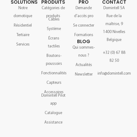
SOLUTIONS
PRODUITS
PRO
CONTACT
Notre
Catégories de
Demande
Domintell SA
domotique
produits
d'accès pro
Rue de la
Câbles
maîtrise, 9
Résidentiel
Se connecter
Système
1400 Nivelles
Tertiaire
Formations
Écrans
Belgique
BLOG
Services
tactiles
Qui sommes-
+32 (0) 67 88
nous ?
Boutons-
82 50
poussoirs
Actualités
Fonctionnalités
info@domintell.com
Newsletter
Capteurs
Accessoires
Domintell Pilot
app
Catalogue
Assistance