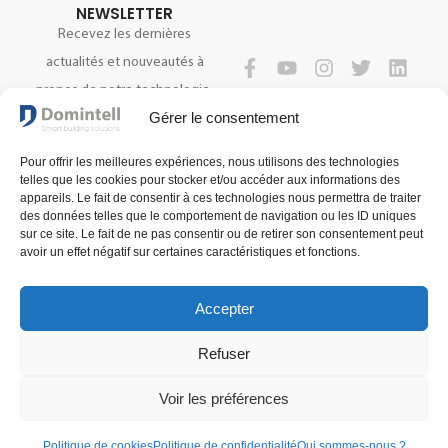
NEWSLETTER
Recevez les dernières
actualités et nouveautés à
propos de notre technologie.
SUIVEZ-NOUS
Gérer le consentement
Pour offrir les meilleures expériences, nous utilisons des technologies
S'INSCRIRE
telles que les cookies pour stocker et/ou accéder aux informations des
appareils. Le fait de consentir à ces technologies nous permettra de traiter
des données telles que le comportement de navigation ou les ID uniques
sur ce site. Le fait de ne pas consentir ou de retirer son consentement peut
avoir un effet négatif sur certaines caractéristiques et fonctions.
Accepter
Refuser
Conditions générales de vente
Conditions générales d'utilisation
Voir les préférences
Politique de confidentialité
© 2025 Domintell SA
Politique de cookies
Politique de confidentialité
Qui sommes-nous ?