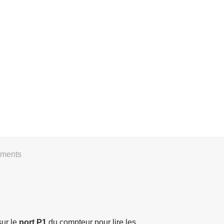
ements
sur le
port P1
du compteur pour lire les