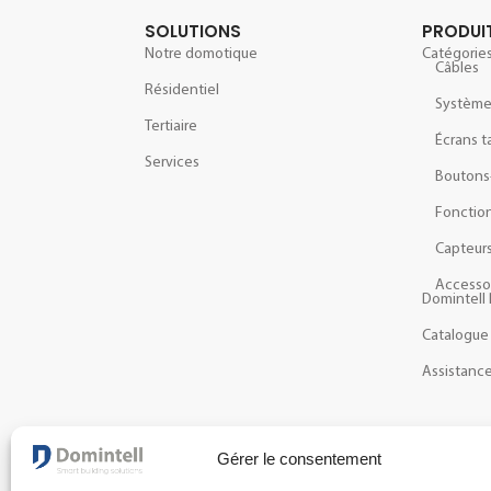
SOLUTIONS
PRODUI
Notre domotique
Catégories
Câbles
Résidentiel
Systèm
Tertiaire
Écrans t
Services
Boutons
Fonction
Capteur
Accesso
Domintell 
Catalogue
Assistanc
NEWSLETTER
Gérer le consentement
Recevez les dernières actualités et nouveautés à pr