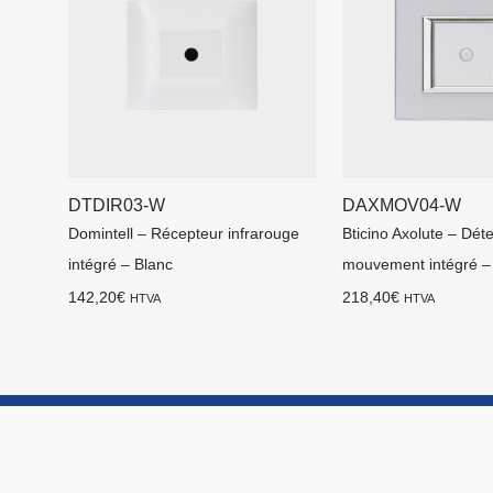
DTDIR03-W
DAXMOV04-W
Domintell – Récepteur infrarouge
Bticino Axolute – Dét
intégré – Blanc
mouvement intégré –
142,20
€
218,40
€
HTVA
HTVA