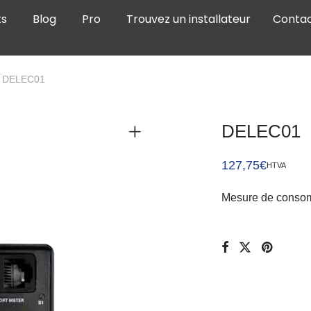
ts
Blog
Pro
Trouvez un installateur
Conta
DELEC01
DELEC01
127,75
€
HTVA
Mesure de consom