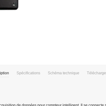
iption
Spécifications
Schéma technique
Télécharg
isition de données pour compteur intelligent. Il se connecte 