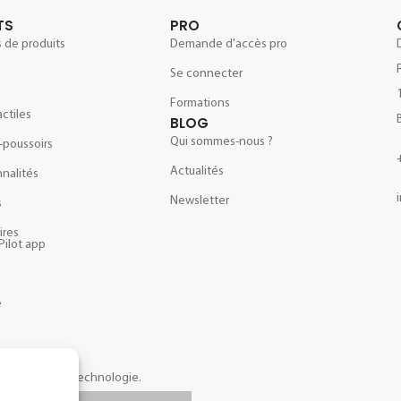
TS
PRO
 de produits
Demande d'accès pro
Se connecter
e
Formations
actiles
BLOG
Qui sommes-nous ?
-poussoirs
Actualités
nalités
Newsletter
s
ires
Pilot app
e
opos de notre technologie.