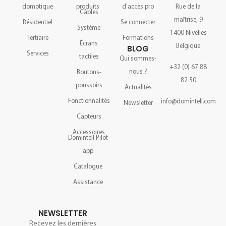
domotique
produits
d'accès pro
Rue de la
Câbles
maîtrise, 9
Résidentiel
Se connecter
Système
1400 Nivelles
Tertiaire
Formations
Écrans
Belgique
BLOG
Services
tactiles
Qui sommes-
+32 (0) 67 88
nous ?
Boutons-
82 50
poussoirs
Actualités
Fonctionnalités
info@domintell.com
Newsletter
Capteurs
Accessoires
Domintell Pilot
app
Catalogue
Assistance
NEWSLETTER
Recevez les dernières