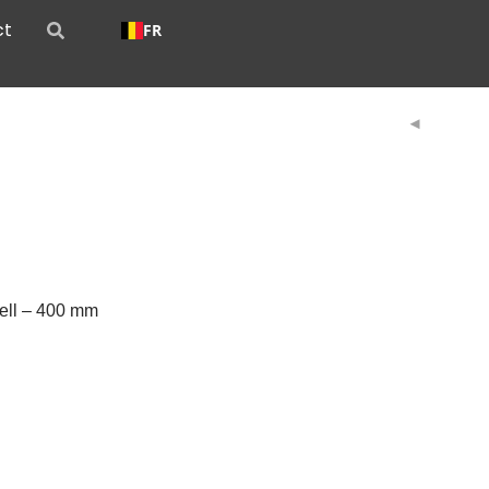
ct
FR
ell – 400 mm