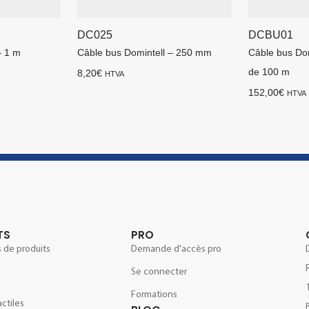
DC025
DCBU01
– 1 m
Câble bus Domintell – 250 mm
Câble bus Dom
de 100 m
8,20
€
HTVA
152,00
€
HTVA
TS
PRO
 de produits
Demande d'accès pro
Se connecter
e
Formations
actiles