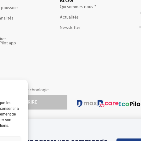
BLOG
Qui sommes-nous ?
-poussoirs
Actualités
nalités
Newsletter
s
ires
Pilot app
e
opos de notre technologie.
S'INSCRIRE
que les
 consentir à
rtement de
rer son
tions.