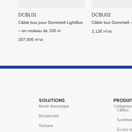
DCBL01
DCBU02
Câble bus pour Domintell LightBus
Câble bus Domintell 
– en rouleau de 100 m
2,12
€
HTVA
207,00
€
HTVA
SOLUTIONS
PRODUI
Notre domotique
Catégories
Câbles
Résidentiel
Systèm
Tertiaire
Écrans t