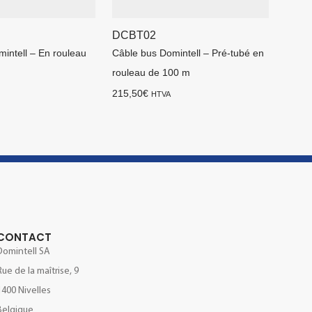
DCBT02
intell – En rouleau
Câble bus Domintell – Pré-tubé en
rouleau de 100 m
215,50
€
HTVA
CONTACT
Domintell SA
Rue de la maîtrise, 9
1400 Nivelles
Belgique