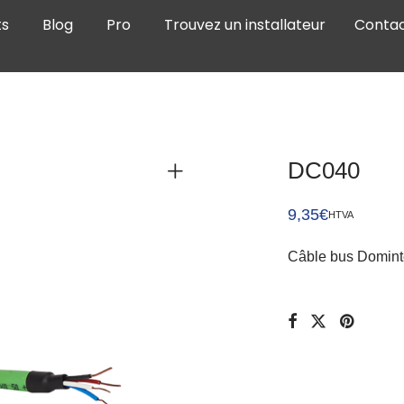
ts
Blog
Pro
Trouvez un installateur
Conta
DC040
9,35
€
HTVA
Câble bus Domint