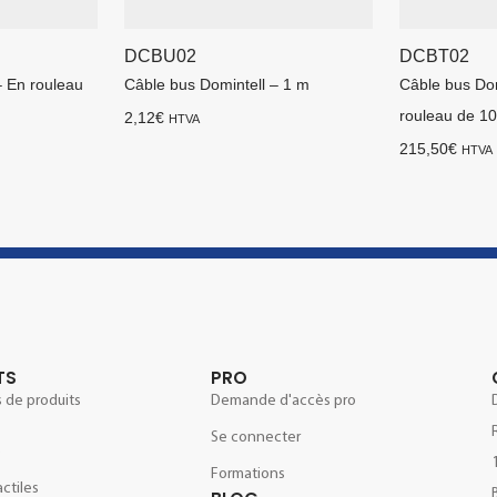
DCBU02
DCBT02
– En rouleau
Câble bus Domintell – 1 m
Câble bus Dom
rouleau de 1
2,12
€
HTVA
215,50
€
HTVA
TS
PRO
 de produits
Demande d'accès pro
Se connecter
e
Formations
actiles