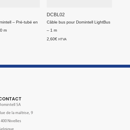
DCBL02
intell – Pré-tubé en
Câble bus pour Domintell LightBus
00 m
– 1 m
2,60
€
HTVA
CONTACT
Domintell SA
Rue de la maîtrise, 9
1400 Nivelles
Belgique