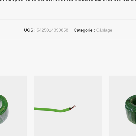
UGS :
5425014390858
Catégorie :
Câblage