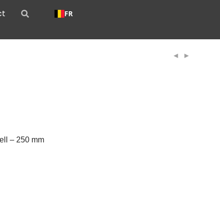
ct
FR
ell – 250 mm