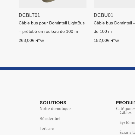
DCBLT01
DCBU01
Câble bus pour Domintell LightBus
Câble bus Domintell 
– prétubé en rouleau de 100 m
de 100 m
268,00
€
152,00
€
HTVA
HTVA
SOLUTIONS
PRODUI
Notre domotique
Catégories
Câbles
Résidentiel
Systèm
Tertiaire
Écrans t