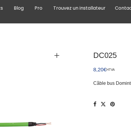
ts
Blog
Pro
Trouvez un installateur
Conta
DC025
8,20
€
HTVA
Câble bus Domint