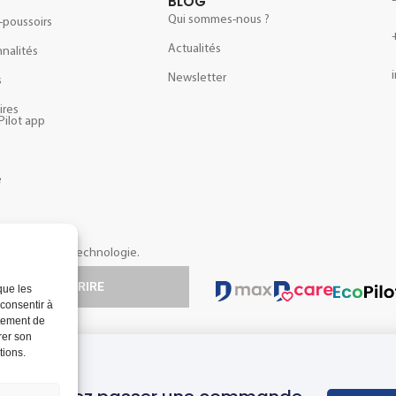
BLOG
Qui sommes-nous ?
-poussoirs
Actualités
nalités
Newsletter
s
ires
Pilot app
e
opos de notre technologie.
S'INSCRIRE
que les
 consentir à
rtement de
rer son
tions.