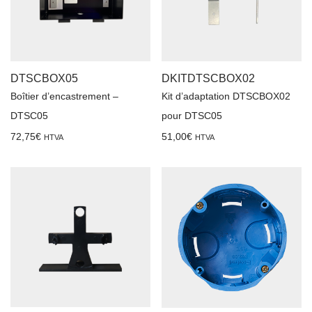
DTSCBOX05
DKITDTSCBOX02
Boîtier d’encastrement –
Kit d’adaptation DTSCBOX02
DTSC05
pour DTSC05
72,75
€
51,00
€
HTVA
HTVA