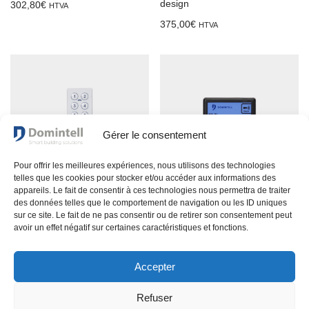
design
302,80
€
HTVA
375,00
€
HTVA
Gérer le consentement
Pour offrir les meilleures expériences, nous utilisons des technologies
telles que les cookies pour stocker et/ou accéder aux informations des
appareils. Le fait de consentir à ces technologies nous permettra de traiter
des données telles que le comportement de navigation ou les ID uniques
DCDI03
DIREMIT01
sur ce site. Le fait de ne pas consentir ou de retirer son consentement peut
Commande à distance IR 10
Émetteur IR – 3 canaux
avoir un effet négatif sur certaines caractéristiques et fonctions.
touches/10 canaux – Mini
291,50
€
HTVA
Accepter
80,15
€
HTVA
Refuser