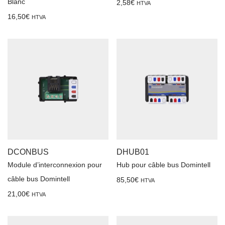
Blanc
2,58
€
HTVA
16,50
€
HTVA
DCONBUS
DHUB01
Module d’interconnexion pour
Hub pour câble bus Domintell
câble bus Domintell
85,50
€
HTVA
21,00
€
HTVA