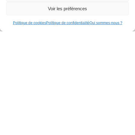
Voir les préférences
Politique de cookies
Politique de confidentialité
Qui sommes-nous ?
DCLIP01
DSWITCH
Clip rail DIN pour module DISM
Switch Ethernet
2,61
€
36,10
€
HTVA
HTVA