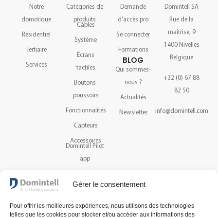
Notre
Catégories de
Demande
Domintell SA
domotique
produits
d'accès pro
Rue de la
Câbles
maîtrise, 9
Résidentiel
Se connecter
Système
1400 Nivelles
Tertiaire
Formations
Écrans
Belgique
BLOG
Services
tactiles
Qui sommes-
+32 (0) 67 88
nous ?
Boutons-
82 50
poussoirs
Actualités
Fonctionnalités
info@domintell.com
Newsletter
Capteurs
Accessoires
Domintell Pilot
app
Catalogue
Gérer le consentement
Assistance
Pour offrir les meilleures expériences, nous utilisons des technologies
telles que les cookies pour stocker et/ou accéder aux informations des