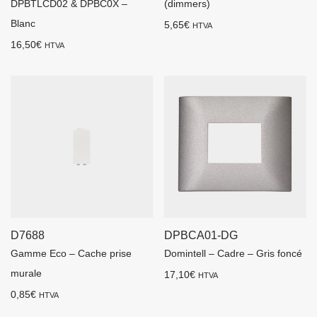
DPBTLCD02 & DPBC0X –
(dimmers)
Blanc
5,65
€
HTVA
16,50
€
HTVA
D7688
DPBCA01-DG
Gamme Eco – Cache prise
Domintell – Cadre – Gris foncé
murale
17,10
€
HTVA
0,85
€
HTVA