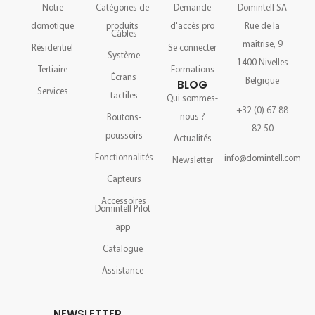
Notre
Catégories de
Demande
Domintell SA
domotique
produits
d'accès pro
Rue de la
Câbles
maîtrise, 9
Résidentiel
Se connecter
Système
1400 Nivelles
Tertiaire
Formations
Écrans
Belgique
BLOG
Services
tactiles
Qui sommes-
+32 (0) 67 88
nous ?
Boutons-
82 50
poussoirs
Actualités
Fonctionnalités
info@domintell.com
Newsletter
Capteurs
Accessoires
Domintell Pilot
app
Catalogue
Assistance
NEWSLETTER