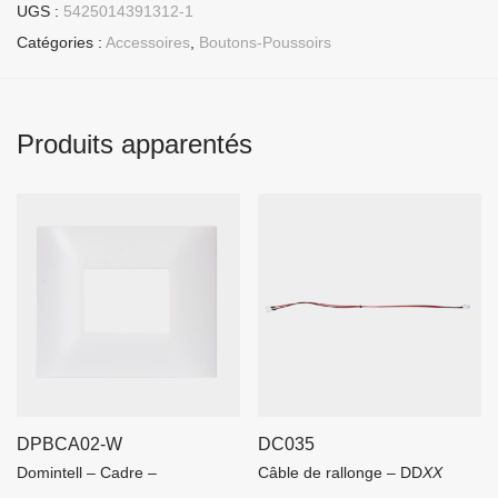
UGS :
5425014391312-1
Catégories :
Accessoires
,
Boutons-Poussoirs
Produits apparentés
DPBCA02-W
DC035
Domintell – Cadre –
Câble de rallonge – DD
XX