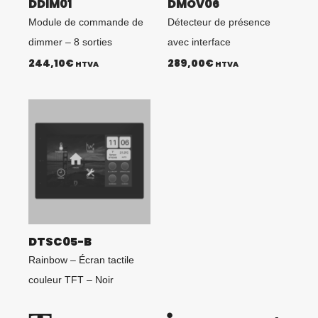
DDIM01
DMOV06
Module de commande de
Détecteur de présence
dimmer – 8 sorties
avec interface
244,10
€
289,00
€
HTVA
HTVA
DTSC05-B
Rainbow – Écran tactile
couleur TFT – Noir