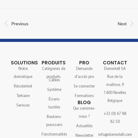
Previous
Next
SOLUTIONS
PRODUITS
PRO
CONTACT
Notre
Catégories de
Demande
Domintell SA
domotique
produits
d'accès pro
Rue de la
Câbles
maîtrise, 9
Résidentiel
Se connecter
Système
1400 Nivelles
Tertiaire
Formations
Écrans
Belgique
BLOG
Services
tactiles
Qui sommes-
+32 (0) 67 88
nous ?
Boutons-
82 50
poussoirs
Actualités
Fonctionnalités
info@domintell.com
Newsletter