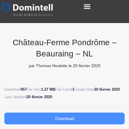
Château-Ferme Pondrôme –
Beauraing – NL
par
Thomas Houlette
le 20 février 2020
Download
457
File Size
1.27 MB
File Count
1
Create Date
20 février 2020
Last Updated
20 février 2020
Download