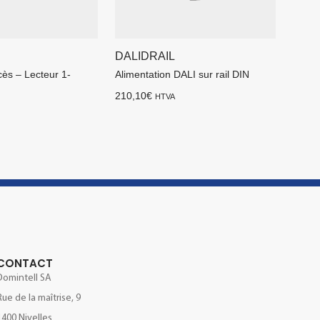
DALIDRAIL
cès – Lecteur 1-
Alimentation DALI sur rail DIN
210,10
€
HTVA
CONTACT
Domintell SA
Rue de la maîtrise, 9
1400 Nivelles