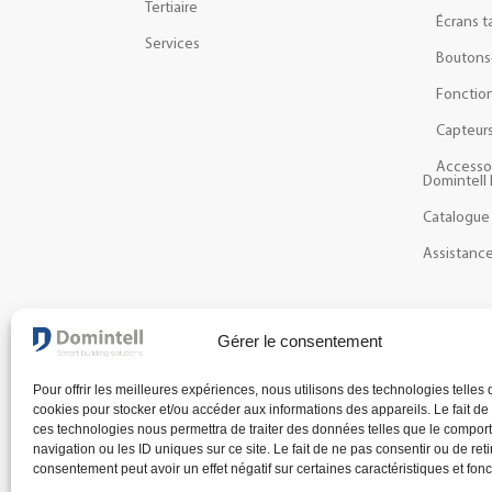
Tertiaire
Écrans t
Services
Boutons
Fonction
Capteur
Accesso
Domintell 
Catalogue
Assistanc
NEWSLETTER
Gérer le consentement
Recevez les dernières actualités et nouveautés à pr
Pour offrir les meilleures expériences, nous utilisons des technologies telles 
cookies pour stocker et/ou accéder aux informations des appareils. Le fait de
ces technologies nous permettra de traiter des données telles que le compo
navigation ou les ID uniques sur ce site. Le fait de ne pas consentir ou de reti
consentement peut avoir un effet négatif sur certaines caractéristiques et fonc