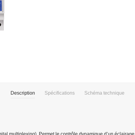
Description
Spécifications
Schéma technique
tal multiplexing). Permet le contrôle dynamique d’un éclairag