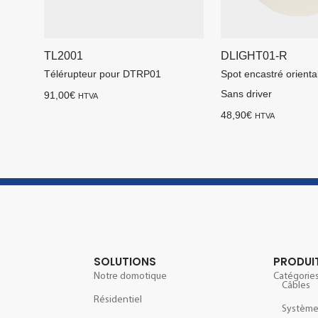
TL2001
DLIGHT01-R
Télérupteur pour DTRP01
Spot encastré orient
Sans driver
91,00
€
HTVA
48,90
€
HTVA
SOLUTIONS
PRODUI
Notre domotique
Catégories
Câbles
Résidentiel
Systèm