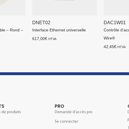
DNET02
DAC1W01
able – Rond –
Interface Ethernet universelle
Contrôle d’ac
Wire®
617,00
€
HTVA
42,45
€
HTVA
TS
PRO
 de produits
Demande d'accès pro
Se connecter
e