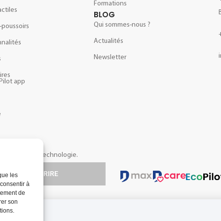
Formations
actiles
BLOG
Qui sommes-nous ?
-poussoirs
Actualités
nalités
Newsletter
s
ires
Pilot app
e
opos de notre technologie.
S'INSCRIRE
que les
 consentir à
rtement de
rer son
tions.