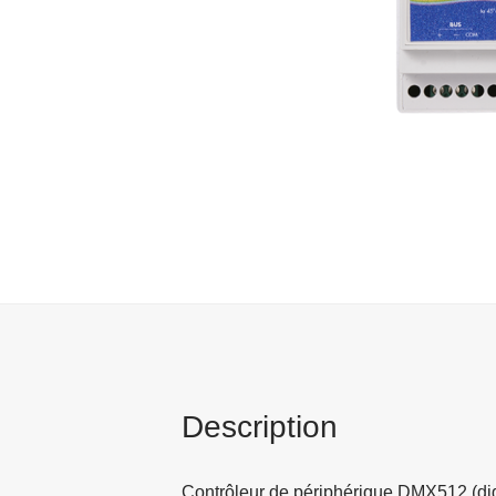
Description
Contrôleur de périphérique DMX512 (digi