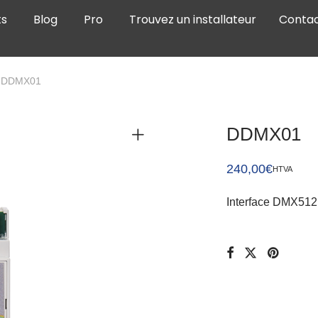
ts
Blog
Pro
Trouvez un installateur
Conta
DDMX01
DDMX01
240,00
€
HTVA
Interface DMX512