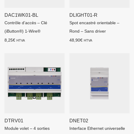
DAC1WK01-BL
DLIGHT01-R
Contrôle d’accès – Clé
Spot encastré orientable –
(iButton®) 1-Wire®
Rond – Sans driver
8,25
€
48,90
€
HTVA
HTVA
DTRV01
DNET02
Module volet – 4 sorties
Interface Ethernet universelle