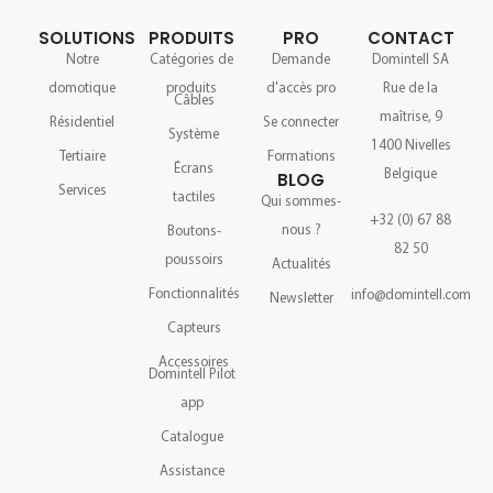
SOLUTIONS
PRODUITS
PRO
CONTACT
Notre
Catégories de
Demande
Domintell SA
domotique
produits
d'accès pro
Rue de la
Câbles
maîtrise, 9
Résidentiel
Se connecter
Système
1400 Nivelles
Tertiaire
Formations
Écrans
Belgique
BLOG
Services
tactiles
Qui sommes-
+32 (0) 67 88
nous ?
Boutons-
82 50
poussoirs
Actualités
Fonctionnalités
info@domintell.com
Newsletter
Capteurs
Accessoires
Domintell Pilot
app
Catalogue
Assistance