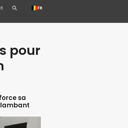
ct
FR
s pour
n
force sa
flambant