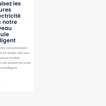
isez les
ures
ectricité
 notre
veau
ule
lligent
votre consommation
ue en temps réel avec
ouveau module
ent de mesure sur votre
 intelligent.
s