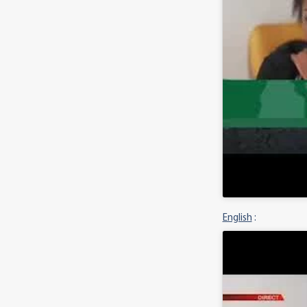
English
: