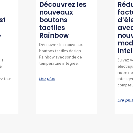
Découvrez les
Rédu
nouveaux
fact
st
boutons
d’él
tactiles
avec
e
Rainbow
nou
mod
Découvrez les nouveaux
inte
boutons tactiles design
Rainbow avec sonde de
is
Suivez 
température intégrée.
e
électriq
notre n
Lire plus
ez tous
intellig
compteur
Lire plu