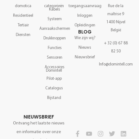
domotica
categorieën
toegangsaanvraag
Rue de la
Kabels
maîtrise 9
Residentieel
Inloggen
Systeem
1400 Nijvel
Tertiair
Opleidingen
Aanraakschermen
België
BLOG
Diensten
Wie zijn wij?
Drukknoppen
+ 32 (0) 67 88
Nieuws
Functies
82 50
Nieuwsbrief
Sensoren
Info@domintell.com
Accessoires
Domintell
Pilot-app
Catalogus
Bijstand
NIEUWSBRIEF
Ontvang het laatste nieuws
en informatie over onze