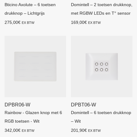
Bticino Axolute – 6 toetsen
Domintell – 2 toetsen drukknop,
drukknop – Lichtgrijs
met RGBW LEDs en T° sensor
275,00
€
169,00
€
EX BTW
EX BTW
DPBR06-W
DPBT06-W
Rainbow - Glazen knop met 6
Domintell – 6 toetsen drukknop
RGB toetsen - Wit
– Wit
342,00
€
201,90
€
EX BTW
EX BTW