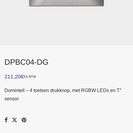
DPBC04-DG
211,20
€
EX BTW
Domintell – 4 toetsen drukknop, met RGBW LEDs en T°
sensor