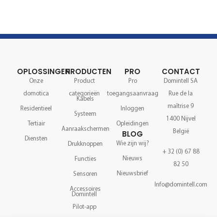
OPLOSSINGEN
PRODUCTEN
PRO
CONTACT
Onze
Product
Pro
Domintell SA
domotica
categorieën
toegangsaanvraag
Rue de la
Kabels
maîtrise 9
Residentieel
Inloggen
Systeem
1400 Nijvel
Tertiair
Opleidingen
Aanraakschermen
België
BLOG
Diensten
Wie zijn wij?
Drukknoppen
+ 32 (0) 67 88
Nieuws
Functies
82 50
Nieuwsbrief
Sensoren
Info@domintell.com
Accessoires
Domintell
Pilot-app