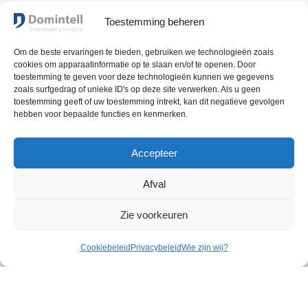
Catalogus
Toestemming beheren
Bijstand
Om de beste ervaringen te bieden, gebruiken we technologieën zoals
cookies om apparaatinformatie op te slaan en/of te openen. Door
NIEUWSBRIEF
toestemming te geven voor deze technologieën kunnen we gegevens
Ontvang het laatste nieuws
zoals surfgedrag of unieke ID's op deze site verwerken. Als u geen
toestemming geeft of uw toestemming intrekt, kan dit negatieve gevolgen
en informatie over onze
hebben voor bepaalde functies en kenmerken.
technologie.
VOLG ONS
Accepteer
REGISTREER NU
Afval
Zie voorkeuren
Cookiebeleid
Privacybeleid
Wie zijn wij?