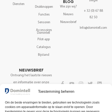
België
BLOG
Diensten
Wie zijn wij?
Drukknoppen
+ 32 (0) 67 88
Nieuws
Functies
82 50
Nieuwsbrief
Sensoren
Info@domintell.com
Accessoires
Domintell
Pilot-app
Catalogus
Bijstand
NIEUWSBRIEF
Ontvang het laatste nieuws
en informatie over onze
technologie.
VOLG ONS
Toestemming beheren
Om de beste ervaringen te bieden, gebruiken we technologieën zoals
cookies om apparaatinformatie op te slaan en/of te openen. Door
REGISTREER NU
toestemming te geven voor deze technologieën kunnen we gegevens