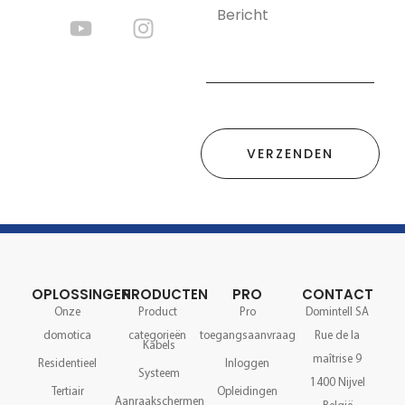
VERZENDEN
OPLOSSINGEN
PRODUCTEN
PRO
CONTACT
Onze
Product
Pro
Domintell SA
domotica
categorieën
toegangsaanvraag
Rue de la
Kabels
maîtrise 9
Residentieel
Inloggen
Systeem
1400 Nijvel
Tertiair
Opleidingen
Aanraakschermen