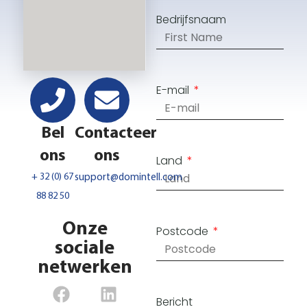
Bedrijfsnaam
E-mail
Bel
Contacteer
ons
ons
Land
+ 32 (0) 67
support@domintell.com
88 82 50
Onze
Postcode
sociale
netwerken
Bericht