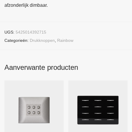
afzonderlijk dimbaar.
UGS:
5425014392715
Categorieën:
Drukknoppen
,
Rainbow
Aanverwante producten