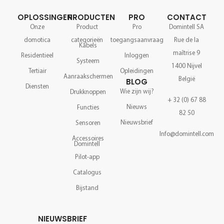
OPLOSSINGEN
PRODUCTEN
PRO
CONTACT
Onze
Product
Pro
Domintell SA
domotica
categorieën
toegangsaanvraag
Rue de la
Kabels
maîtrise 9
Residentieel
Inloggen
Systeem
1400 Nijvel
Tertiair
Opleidingen
Aanraakschermen
België
BLOG
Diensten
Wie zijn wij?
Drukknoppen
+ 32 (0) 67 88
Nieuws
Functies
82 50
Nieuwsbrief
Sensoren
Info@domintell.com
Accessoires
Domintell
Pilot-app
Catalogus
Bijstand
NIEUWSBRIEF