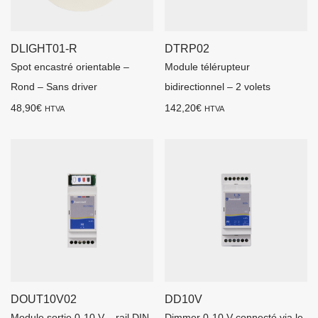
DLIGHT01-R
DTRP02
Spot encastré orientable –
Module télérupteur
Rond – Sans driver
bidirectionnel – 2 volets
48,90
€
142,20
€
HTVA
HTVA
DOUT10V02
DD10V
Module sortie 0-10 V – rail DIN
Dimmer 0-10 V connecté via le