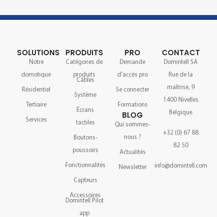
SOLUTIONS
PRODUITS
PRO
CONTACT
Notre
Catégories de
Demande
Domintell SA
domotique
produits
d'accès pro
Rue de la
Câbles
maîtrise, 9
Résidentiel
Se connecter
Système
1400 Nivelles
Tertiaire
Formations
Écrans
Belgique
BLOG
Services
tactiles
Qui sommes-
+32 (0) 67 88
nous ?
Boutons-
82 50
poussoirs
Actualités
Fonctionnalités
info@domintell.com
Newsletter
Capteurs
Accessoires
Domintell Pilot
app