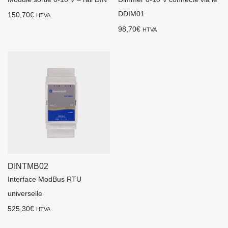
DDIM01
150,70
€
HTVA
98,70
€
HTVA
DINTMB02
Interface ModBus RTU
universelle
525,30
€
HTVA