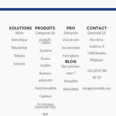
SOLUTIONS
PRODUITS
PRO
CONTACT
Notre
Catégories de
Demande
Domintell SA
domotique
produits
d'accès pro
Rue de la
Câbles
maîtrise, 9
Résidentiel
Se connecter
Système
1400 Nivelles
Tertiaire
Formations
Écrans
Belgique
BLOG
Services
tactiles
Qui sommes-
+32 (0) 67 88
nous ?
Boutons-
82 50
poussoirs
Actualités
Fonctionnalités
info@domintell.com
Newsletter
Capteurs
Accessoires
Domintell Pilot
app