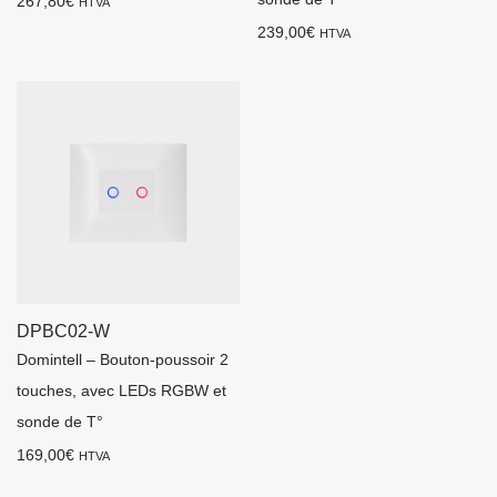
267,80
€
HTVA
239,00
€
HTVA
DPBC02-W
Domintell – Bouton-poussoir 2
touches, avec LEDs RGBW et
sonde de T°
169,00
€
HTVA