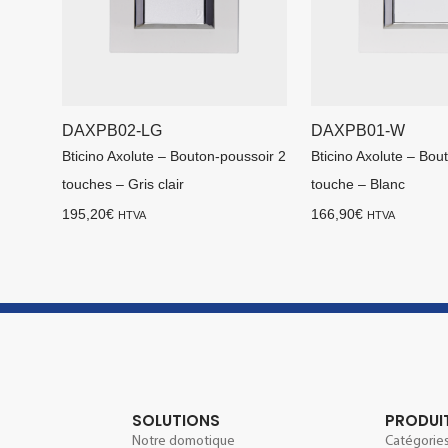
DAXPB02-LG
DAXPB01-W
Bticino Axolute – Bouton-poussoir 2
Bticino Axolute – Bou
touches – Gris clair
touche – Blanc
195,20
€
166,90
€
HTVA
HTVA
SOLUTIONS
PRODUI
Notre domotique
Catégories