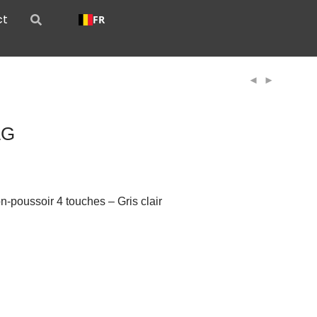
ct
FR
LG
-poussoir 4 touches – Gris clair