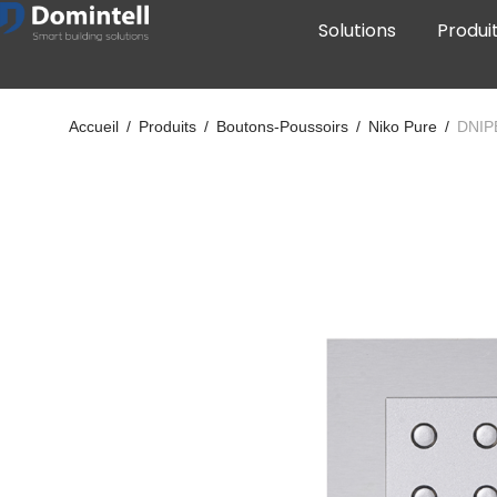
Solutions
Produi
Accueil
/
Produits
/
Boutons-Poussoirs
/
Niko Pure
/
DNIP