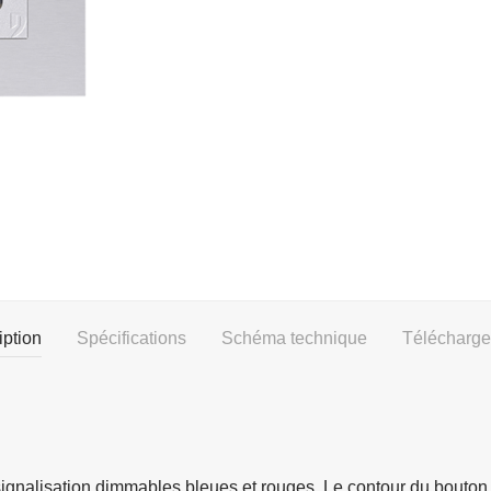
iption
Spécifications
Schéma technique
Télécharg
gnalisation dimmables bleues et rouges. Le contour du bouton 