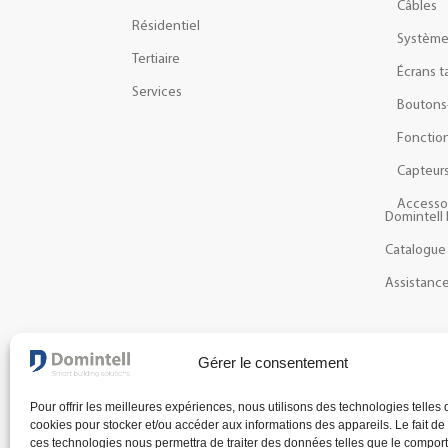
Câbles
Résidentiel
Systèm
Tertiaire
Écrans t
Services
Boutons
Fonction
Capteur
Accesso
Domintell 
Catalogue
Assistanc
NEWSLETTER
Gérer le consentement
Recevez les dernières actualités et nouveautés à pr
Pour offrir les meilleures expériences, nous utilisons des technologies telles 
cookies pour stocker et/ou accéder aux informations des appareils. Le fait de
ces technologies nous permettra de traiter des données telles que le compo