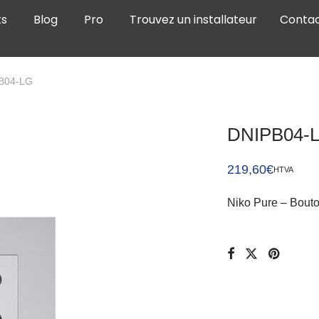
ts
Blog
Pro
Trouvez un installateur
Conta
B04-LG
DNIPB04-
219,60
€
HTVA
Niko Pure – Bouton