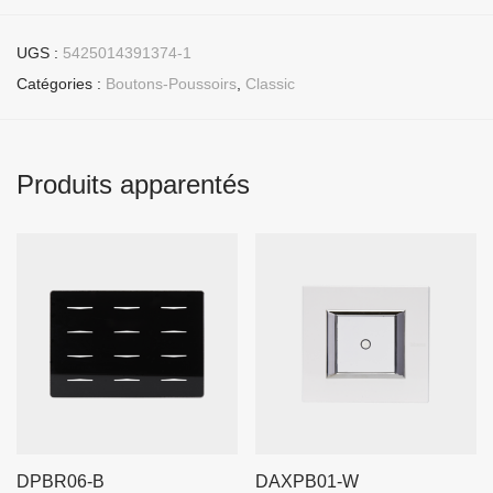
UGS :
5425014391374-1
Catégories :
Boutons-Poussoirs
,
Classic
Produits apparentés
DPBR06-B
DAXPB01-W