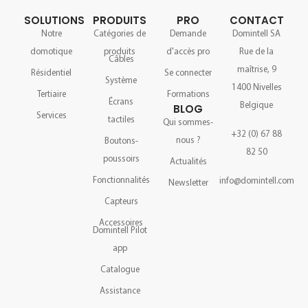
SOLUTIONS
PRODUITS
PRO
CONTACT
Notre
Catégories de
Demande
Domintell SA
domotique
produits
d'accès pro
Rue de la
Câbles
maîtrise, 9
Résidentiel
Se connecter
Système
1400 Nivelles
Tertiaire
Formations
Écrans
Belgique
BLOG
Services
tactiles
Qui sommes-
+32 (0) 67 88
nous ?
Boutons-
82 50
poussoirs
Actualités
Fonctionnalités
info@domintell.com
Newsletter
Capteurs
Accessoires
Domintell Pilot
app
Catalogue
Assistance