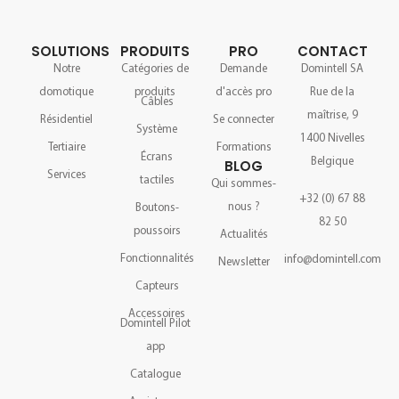
SOLUTIONS
PRODUITS
PRO
CONTACT
Notre
Catégories de
Demande
Domintell SA
domotique
produits
d'accès pro
Rue de la
Câbles
maîtrise, 9
Résidentiel
Se connecter
Système
1400 Nivelles
Tertiaire
Formations
Écrans
Belgique
BLOG
Services
tactiles
Qui sommes-
+32 (0) 67 88
nous ?
Boutons-
82 50
poussoirs
Actualités
Fonctionnalités
info@domintell.com
Newsletter
Capteurs
Accessoires
Domintell Pilot
app
Catalogue