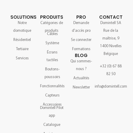
SOLUTIONS
PRODUITS
PRO
CONTACT
Notre
Catégories de
Demande
Domintell SA
domotique
produits
d'accès pro
Rue de la
Câbles
maîtrise, 9
Résidentiel
Se connecter
Système
1400 Nivelles
Tertiaire
Formations
Écrans
Belgique
BLOG
Services
tactiles
Qui sommes-
+32 (0) 67 88
nous ?
Boutons-
82 50
poussoirs
Actualités
Fonctionnalités
info@domintell.com
Newsletter
Capteurs
Accessoires
Domintell Pilot
app
Catalogue