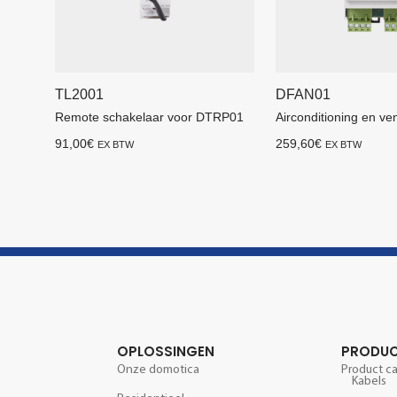
TL2001
DFAN01
Remote schakelaar voor DTRP01
Airconditioning en ven
91,00
€
259,60
€
EX BTW
EX BTW
OPLOSSINGEN
PRODU
Onze domotica
Product c
Kabels