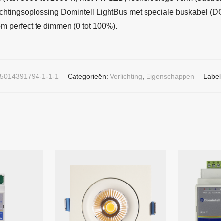
ichtingsoplossing Domintell LightBus met speciale buskabel (
 perfect te dimmen (0 tot 100%).
5014391794-1-1-1
Categorieën:
Verlichting
,
Eigenschappen
Label