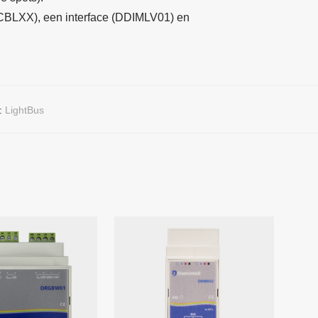
DCBLXX), een interface (DDIMLV01) en
:
LightBus