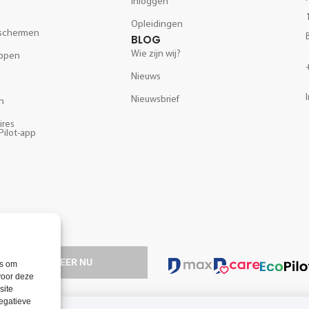
Inloggen
m
Opleidingen
schermen
BLOG
Wie zijn wij?
ppen
Nieuws
Nieuwsbrief
n
ires
Pilot-app
 technologie.
REGISTREER NU
es om
voor deze
site
negatieve