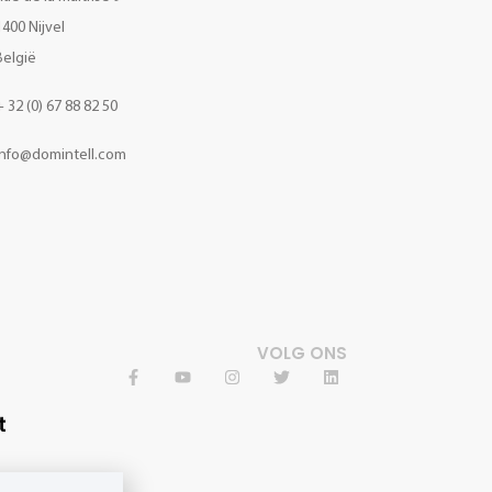
1400 Nijvel
België
+ 32 (0) 67 88 82 50
Info@domintell.com
VOLG ONS