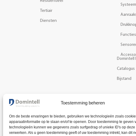
Residentieel
Systee
Tertiair
Aanraak
Diensten
Drukkno
Functies
Sensore
Accesso
Domintell 
Catalogus
Bijstand
NIEUWSBRIEF
Toestemming beheren
Ontvang het laatste nieuws en informatie over onze
Om de beste ervaringen te bieden, gebruiken we technologieën zoals cooki
apparaatinformatie op te slaan en/of te openen. Door toestemming te geven 
technologieën kunnen we gegevens zoals surfgedrag of unieke ID's op deze 
verwerken. Als u geen toestemming geeft of uw toestemming intrekt, kan dit 