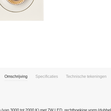
Omschrijving
Specificaties
Technische tekeningen
m (van 3000 tot 2000 K) met 7W LED, rechthoekige vorm (dubbel