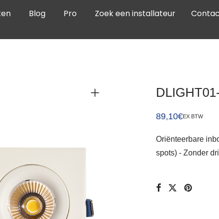
ten
Blog
Pro
Zoek een installateur
Contac
DLIGHT01
89,10
€
EX BTW
Oriënteerbare inb
spots) - Zonder dr