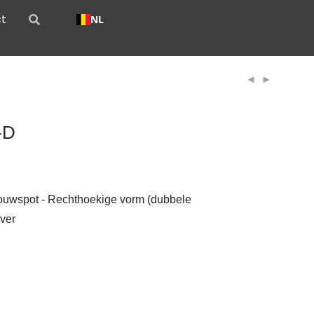
t
NL
-D
ouwspot - Rechthoekige vorm (dubbele
iver