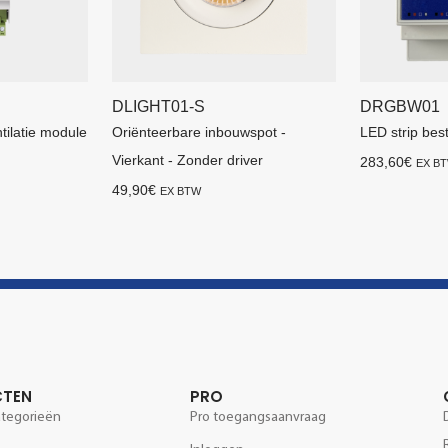
DLIGHT01-S
DRGBW01
tilatie module
Oriënteerbare inbouwspot -
LED strip bes
Vierkant - Zonder driver
283,60
€
EX B
49,90
€
EX BTW
CTEN
PRO
ategorieën
Pro toegangsaanvraag