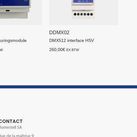
DDMX02
turingsmodule
DMX512 interface HSV
260,00
€
TW
EX BTW
CONTACT
Domintell SA
Rue de la maîtrise 9