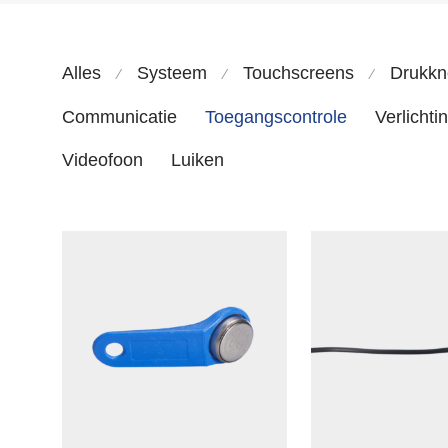
Alles
Systeem
Touchscreens
Drukk
⁄
⁄
⁄
Communicatie
Toegangscontrole
Verlichti
Videofoon
Luiken