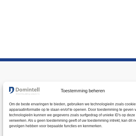
Toestemming beheren
OPLOSSINGEN
PRODU
Onze domotica
Product c
Om de beste ervaringen te bieden, gebruiken we technologieën zoals cooki
Kabels
apparaatinformatie op te slaan en/of te openen. Door toestemming te geven 
Residentieel
Systee
technologieën kunnen we gegevens zoals surfgedrag of unieke ID's op deze 
Tertiair
verwerken. Als u geen toestemming geeft of uw toestemming intrekt, kan dit 
Aanraak
gevolgen hebben voor bepaalde functies en kenmerken.
Diensten
Drukkno