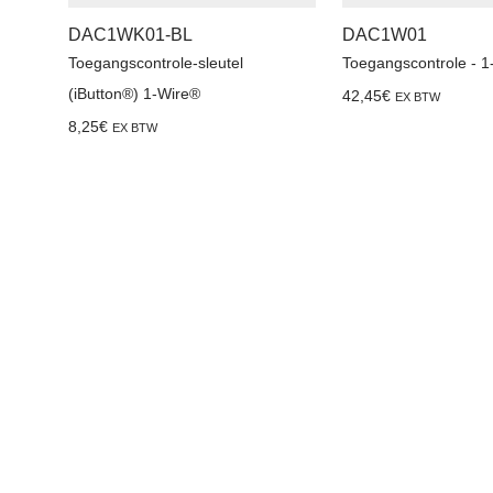
DAC1WK01-BL
DAC1W01
Toegangscontrole-sleutel
Toegangscontrole - 1
(iButton®) 1-Wire®
42,45
€
EX BTW
8,25
€
EX BTW