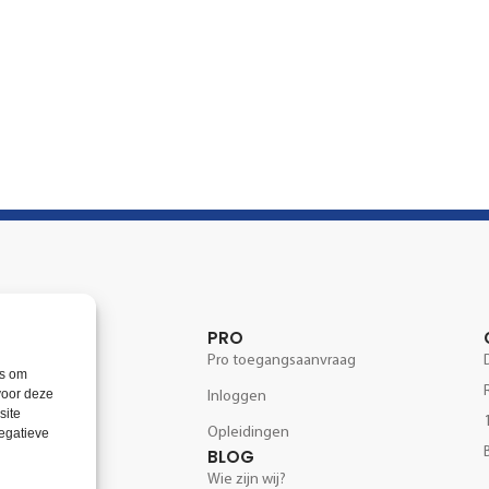
CTEN
PRO
ategorieën
Pro toegangsaanvraag
es om
voor deze
Inloggen
m
site
Opleidingen
negatieve
schermen
BLOG
Wie zijn wij?
ppen