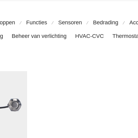
noppen
Functies
Sensoren
Bedrading
Acc
⁄
⁄
⁄
⁄
ng
Beheer van verlichting
HVAC-CVC
Thermosta