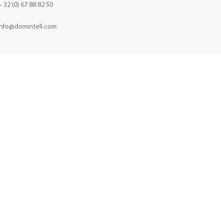
+ 32 (0) 67 88 82 50
Info@domintell.com
VOLG ONS