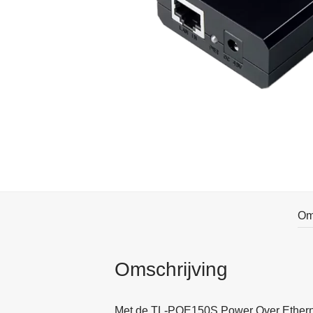
Om
Omschrijving
Met de TL-POE150S Power Over Ethernet 