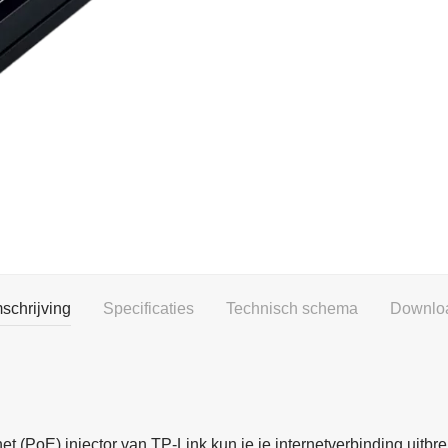
schrijving
Specificaties
Technisch schema
Downlo
(PoE) injector van TP-Link kun je je internetverbinding uitbr