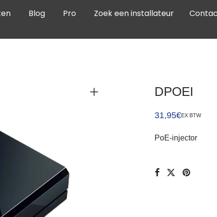
ten
Blog
Pro
Zoek een installateur
Contac
DPOEI
31,95
€
EX BTW
PoE-injector