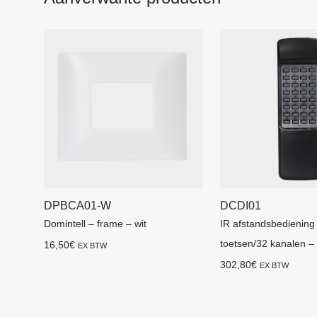
DPBCA01-W
DCDI01
Domintell – frame – wit
IR afstandsbediening
toetsen/32 kanalen – 
16,50
€
EX BTW
302,80
€
EX BTW