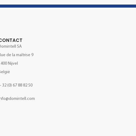
CONTACT
Domintell SA
Rue de la maîtrise 9
1400 Nijvel
België
+ 32 (0) 67 88 82 50
Info@domintell.com