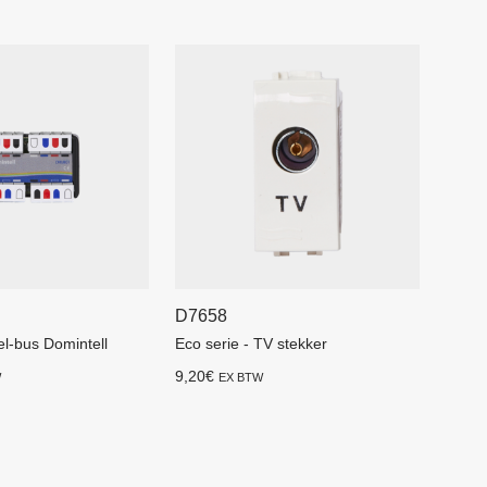
D7658
l-bus Domintell
Eco serie - TV stekker
9,20
€
W
EX BTW