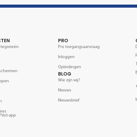
CTEN
PRO
ategorieën
Pro toegangsaanvraag
Inloggen
m
Opleidingen
schermen
BLOG
Wie zijn wij?
ppen
Nieuws
Nieuwsbrief
n
ires
Pilot-app