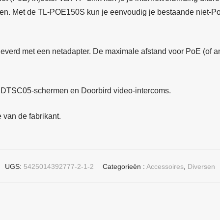
en. Met de TL-POE150S kun je eenvoudig je bestaande niet-PoE
verd met een netadapter. De maximale afstand voor PoE (of a
op DTSC05-schermen en Doorbird video-intercoms.
 van de fabrikant.
UGS:
5425014392777-2-1-2
Categorieën :
Accessoires
,
Diversen