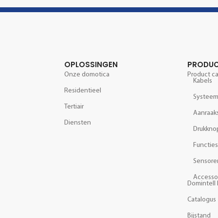
OPLOSSINGEN
PRODU
Onze domotica
Product c
Kabels
Residentieel
Systee
Tertiair
Aanraak
Diensten
Drukkno
Functies
Sensore
Accesso
Domintell 
Catalogus
Bijstand