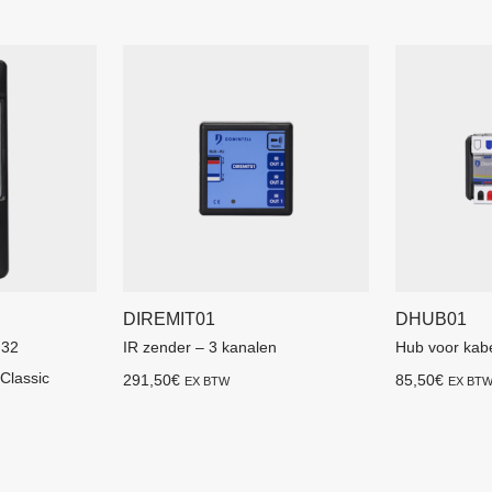
DIREMIT01
DHUB01
 32
IR zender – 3 kanalen
Hub voor kabe
Classic
291,50
€
85,50
€
EX BTW
EX BT