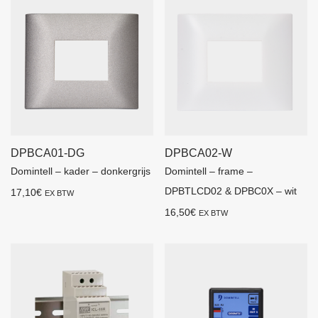
DPBCA01-DG
DPBCA02-W
Domintell – kader – donkergrijs
Domintell – frame –
DPBTLCD02 & DPBC0X – wit
17,10
€
EX BTW
16,50
€
EX BTW