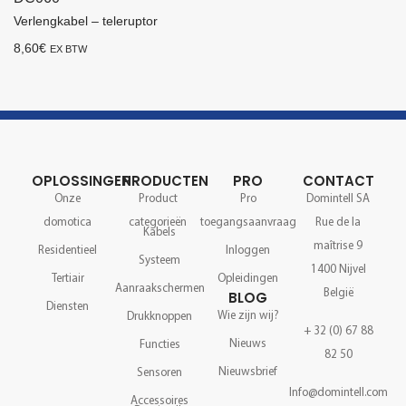
Verlengkabel – teleruptor
8,60
€
EX BTW
OPLOSSINGEN
PRODUCTEN
PRO
CONTACT
Onze
Product
Pro
Domintell SA
domotica
categorieën
toegangsaanvraag
Rue de la
Kabels
maîtrise 9
Residentieel
Inloggen
Systeem
1400 Nijvel
Tertiair
Opleidingen
Aanraakschermen
België
BLOG
Diensten
Wie zijn wij?
Drukknoppen
+ 32 (0) 67 88
Nieuws
Functies
82 50
Nieuwsbrief
Sensoren
Info@domintell.com
Accessoires