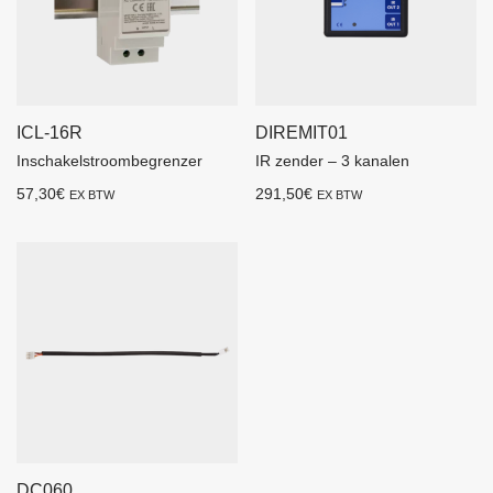
ICL-16R
DIREMIT01
Inschakelstroombegrenzer
IR zender – 3 kanalen
57,30
€
291,50
€
EX BTW
EX BTW
DC060