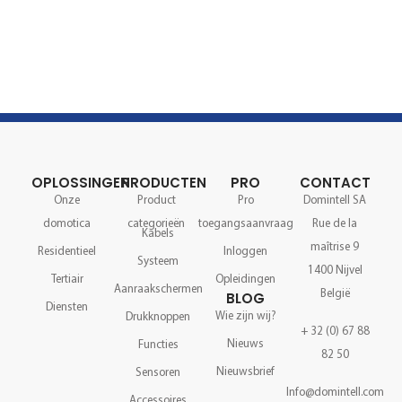
OPLOSSINGEN
PRODUCTEN
PRO
CONTACT
Onze
Product
Pro
Domintell SA
domotica
categorieën
toegangsaanvraag
Rue de la
Kabels
maîtrise 9
Residentieel
Inloggen
Systeem
1400 Nijvel
Tertiair
Opleidingen
Aanraakschermen
België
BLOG
Diensten
Wie zijn wij?
Drukknoppen
+ 32 (0) 67 88
Nieuws
Functies
82 50
Nieuwsbrief
Sensoren
Info@domintell.com
Accessoires