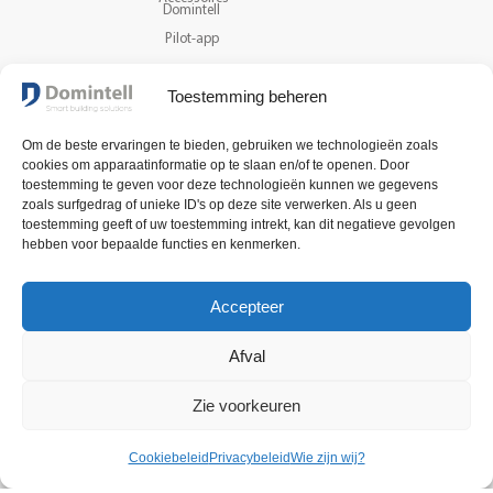
Domintell
Pilot-app
Catalogus
Toestemming beheren
Bijstand
Om de beste ervaringen te bieden, gebruiken we technologieën zoals
cookies om apparaatinformatie op te slaan en/of te openen. Door
NIEUWSBRIEF
toestemming te geven voor deze technologieën kunnen we gegevens
Ontvang het laatste nieuws
zoals surfgedrag of unieke ID's op deze site verwerken. Als u geen
toestemming geeft of uw toestemming intrekt, kan dit negatieve gevolgen
en informatie over onze
hebben voor bepaalde functies en kenmerken.
technologie.
VOLG ONS
Accepteer
REGISTREER NU
Afval
Zie voorkeuren
Cookiebeleid
Privacybeleid
Wie zijn wij?