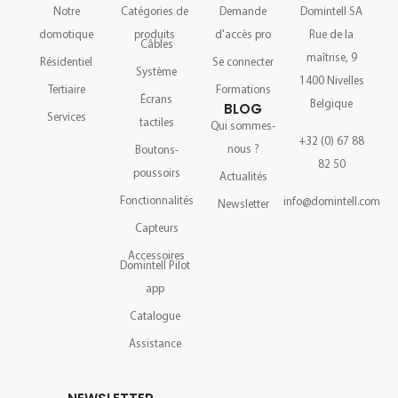
Notre
Catégories de
Demande
Domintell SA
domotique
produits
d'accès pro
Rue de la
Câbles
maîtrise, 9
Résidentiel
Se connecter
Système
1400 Nivelles
Tertiaire
Formations
Écrans
Belgique
BLOG
Services
tactiles
Qui sommes-
+32 (0) 67 88
nous ?
Boutons-
82 50
poussoirs
Actualités
Fonctionnalités
info@domintell.com
Newsletter
Capteurs
Accessoires
Domintell Pilot
app
Catalogue
Assistance