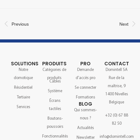
Previous
Next
SOLUTIONS
PRODUITS
PRO
CONTACT
Notre
Catégories de
Demande
Domintell SA
domotique
produits
d'accès pro
Rue de la
Câbles
maîtrise, 9
Résidentiel
Se connecter
Système
1400 Nivelles
Tertiaire
Formations
Écrans
Belgique
BLOG
Services
tactiles
Qui sommes-
+32 (0) 67 88
nous ?
Boutons-
82 50
poussoirs
Actualités
Fonctionnalités
info@domintell.com
Newsletter