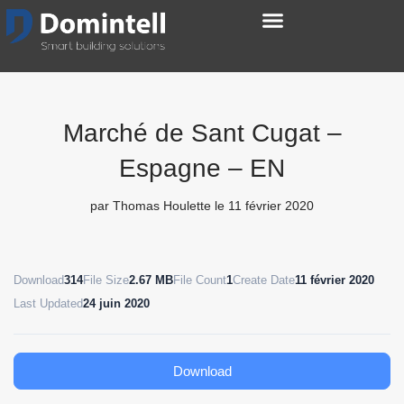
Marché de Sant Cugat –
Espagne – EN
par
Thomas Houlette
le 11 février 2020
Download
314
File Size
2.67 MB
File Count
1
Create Date
11 février 2020
Last Updated
24 juin 2020
Download