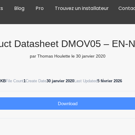
ts
Blog
Pro
Trouvez un installateur
Conta
uct Datasheet DMOV05 – EN-
par
Thomas Houlette
le 30 janvier 2020
 KB
File Count
1
Create Date
30 janvier 2020
Last Updated
5 février 2026
Download