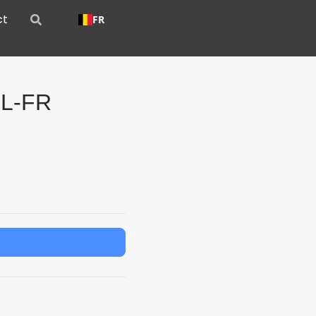
ct
FR
NL-FR