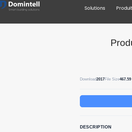
Solutions
Produi
Prod
Download
2017
File Size
467.59
DESCRIPTION