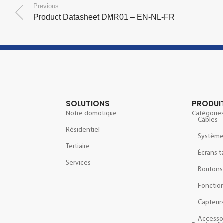
Previous
Product Datasheet DMR01 – EN-NL-FR
SOLUTIONS
PRODUI
Notre domotique
Catégories
Câbles
Résidentiel
Systèm
Tertiaire
Écrans t
Services
Boutons
Fonction
Capteur
Accesso