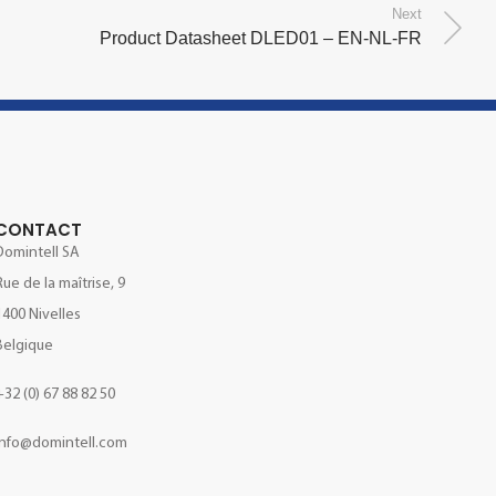
Next
Product Datasheet DLED01 – EN-NL-FR
CONTACT
Domintell SA
Rue de la maîtrise, 9
1400 Nivelles
Belgique
+32 (0) 67 88 82 50
info@domintell.com