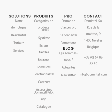
SOLUTIONS
PRODUITS
PRO
CONTACT
Notre
Catégories de
Demande
Domintell SA
domotique
produits
d'accès pro
Rue de la
Câbles
maîtrise, 9
Résidentiel
Se connecter
Système
1400 Nivelles
Tertiaire
Formations
Écrans
Belgique
BLOG
Services
tactiles
Qui sommes-
+32 (0) 67 88
nous ?
Boutons-
82 50
poussoirs
Actualités
Fonctionnalités
info@domintell.com
Newsletter
Capteurs
Accessoires
Domintell Pilot
app
Catalogue