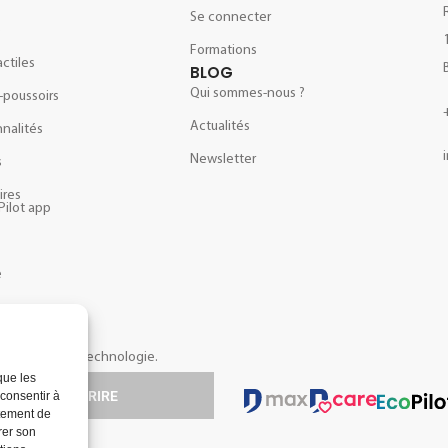
Se connecter
e
Formations
actiles
BLOG
Qui sommes-nous ?
-poussoirs
Actualités
nalités
Newsletter
s
ires
Pilot app
e
opos de notre technologie.
que les
S'INSCRIRE
 consentir à
rtement de
rer son