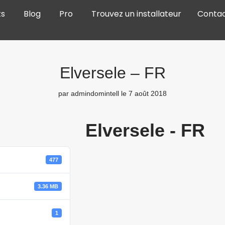
ts
Blog
Pro
Trouvez un installateur
Conta
Elversele – FR
par
admindomintell
le 7 août 2018
Elversele - FR
477
3.36 MB
1