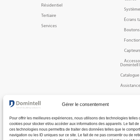
Résidentiel
Systèm
Tertiaire
Écrans t
Services
Boutons
Fonction
Capteur
Accesso
Domintell 
Catalogue
Assistanc
Gérer le consentement
NEWSLETTER
Recevez les dernières actualités et nouveautés à pr
Pour offrir les meilleures expériences, nous utilisons des technologies telles 
cookies pour stocker et/ou accéder aux informations des appareils. Le fait de
ces technologies nous permettra de traiter des données telles que le compo
navigation ou les ID uniques sur ce site. Le fait de ne pas consentir ou de reti