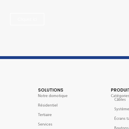
Cliquez ici
SOLUTIONS
PRODUI
Notre domotique
Catégories
Câbles
Résidentiel
Systèm
Tertiaire
Écrans t
Services
Boutons