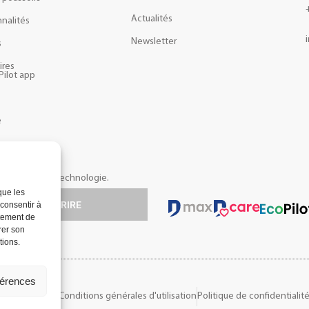
Actualités
nalités
Newsletter
s
ires
Pilot app
e
opos de notre technologie.
que les
S'INSCRIRE
 consentir à
rtement de
rer son
tions.
férences
rales de vente
Conditions générales d'utilisation
Politique de confidentialit