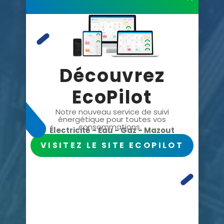
Découvrez
EcoPilot
Notre nouveau service de suivi
énergétique pour toutes vos
consommations.
Électricité - Eau - Gaz - Mazout
VISITEZ LE SITE ECOPILOT