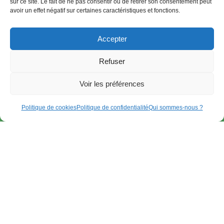
sur ce site. Le fait de ne pas consentir ou de retirer son consentement peut
avoir un effet négatif sur certaines caractéristiques et fonctions.
Accepter
Refuser
Voir les préférences
Politique de cookies
Politique de confidentialité
Qui sommes-nous ?
REJOIGNEZ
L'UNIVERS
DOMOTIQUE
ULTIME
Automatisez
votre vie