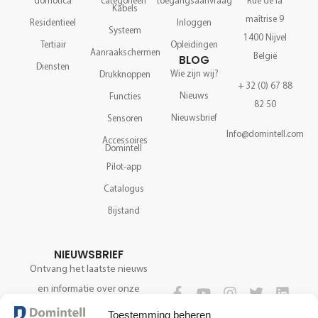
domotica
categorieën
toegangsaanvraag
Rue de la
Kabels
maîtrise 9
Residentieel
Inloggen
Systeem
1400 Nijvel
Tertiair
Opleidingen
Aanraakschermen
België
BLOG
Diensten
Wie zijn wij?
Drukknoppen
+ 32 (0) 67 88
Nieuws
Functies
82 50
Nieuwsbrief
Sensoren
Info@domintell.com
Accessoires
Domintell
Pilot-app
Catalogus
Bijstand
NIEUWSBRIEF
Ontvang het laatste nieuws
en informatie over onze
technologie.
VOLG ONS
Toestemming beheren