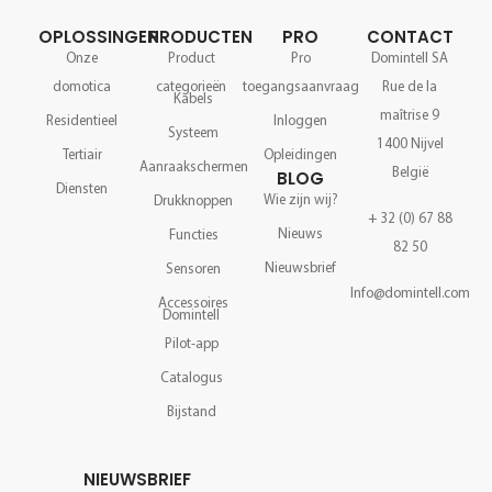
OPLOSSINGEN
PRODUCTEN
PRO
CONTACT
Onze
Product
Pro
Domintell SA
domotica
categorieën
toegangsaanvraag
Rue de la
Kabels
maîtrise 9
Residentieel
Inloggen
Systeem
1400 Nijvel
Tertiair
Opleidingen
Aanraakschermen
België
BLOG
Diensten
Wie zijn wij?
Drukknoppen
+ 32 (0) 67 88
Nieuws
Functies
82 50
Nieuwsbrief
Sensoren
Info@domintell.com
Accessoires
Domintell
Pilot-app
Catalogus
Bijstand
NIEUWSBRIEF