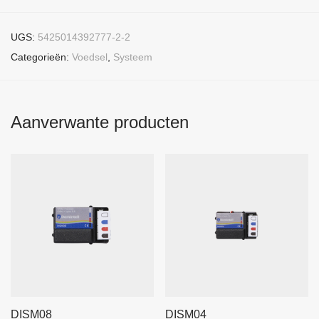
UGS:
5425014392777-2-2
Categorieën:
Voedsel
,
Systeem
Aanverwante producten
DISM08
DISM04