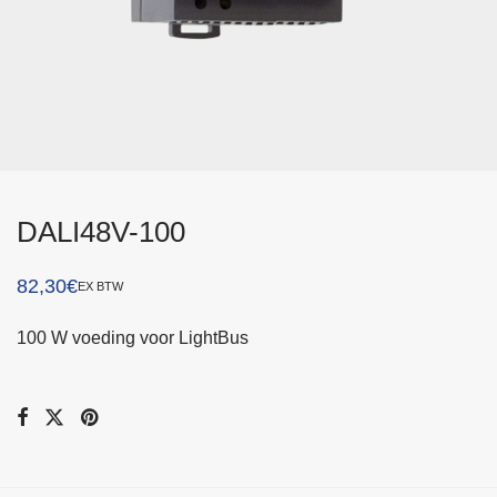
DALI48V-100
82,30
€
EX BTW
100 W voeding voor LightBus