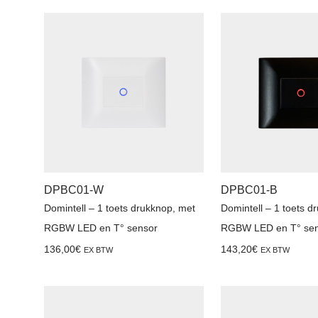
DPBC01-W
DPBC01-B
Domintell – 1 toets drukknop, met
Domintell – 1 toets d
RGBW LED en T° sensor
RGBW LED en T° sen
136,00
€
143,20
€
EX BTW
EX BTW