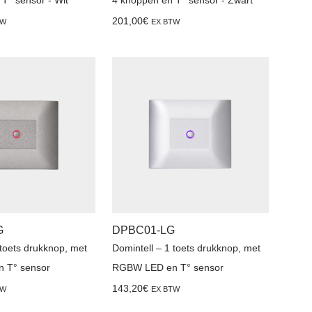
201,00
€
TW
EX BTW
G
DPBC01-LG
 toets drukknop, met
Domintell – 1 toets drukknop, met
 T° sensor
RGBW LED en T° sensor
143,20
€
TW
EX BTW