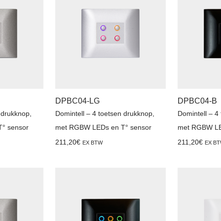
DPBC04-LG
DPBC04-B
 drukknop,
Domintell – 4 toetsen drukknop,
Domintell – 4
° sensor
met RGBW LEDs en T° sensor
met RGBW LE
211,20
€
211,20
€
EX BTW
EX B