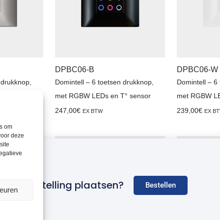
DPBC06-B
DPBC06-W
 drukknop,
Domintell – 6 toetsen drukknop,
Domintell – 6
° sensor
met RGBW LEDs en T° sensor
met RGBW LE
247,00
€
239,00
€
EX BTW
EX B
es om
voor deze
site
negatieve
e een bestelling plaatsen?
Bestellen
keuren