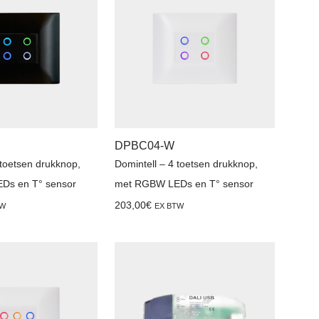
DPBC04-W
 toetsen drukknop,
Domintell – 4 toetsen drukknop,
Ds en T° sensor
met RGBW LEDs en T° sensor
203,00
€
TW
EX BTW