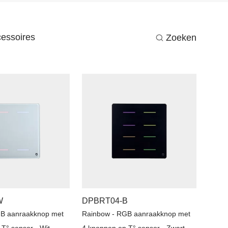
essoires
Zoeken
W
DPBRT04-B
GB aanraakknop met
Rainbow - RGB aanraakknop met
T° sensor - Wit
4 knoppen en T° sensor - Zwart