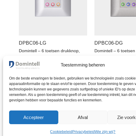
DPBC06-LG
DPBC06-DG
Domintell – 6 toetsen drukknop,
Domintell – 6 toetsen
met RGBW LEDs en T° sensor
met RGBW LEDs en T
Toestemming beheren
247,20
€
247,20
€
EX BTW
EX BTW
Om de beste ervaringen te bieden, gebruiken we technologieën zoals cooki
apparaatinformatie op te slaan en/of te openen. Door toestemming te geven 
technologieën kunnen we gegevens zoals surfgedrag of unieke ID's op deze 
verwerken. Als u geen toestemming geeft of uw toestemming intrekt, kan dit 
gevolgen hebben voor bepaalde functies en kenmerken.
Wil j
Accepteer
Afval
Zie voor
Cookiebeleid
Privacybeleid
Wie zijn wij?