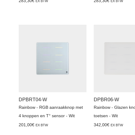
283,30
€
283,30
€
EX BTW
EX BTW
DPBRT04-W
DPBR06-W
Rainbow - RGB aanraakknop met
Rainbow - Glazen kn
4 knoppen en T° sensor - Wit
toetsen - Wit
201,00
€
342,00
€
EX BTW
EX BTW