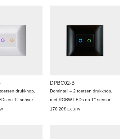
G
DPBC02-B
 toetsen drukknop,
Domintell – 2 toetsen drukknop,
Ds en T° sensor
met RGBW LEDs en T° sensor
176,20
€
TW
EX BTW