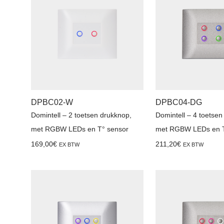
DPBC02-W
DPBC04-DG
Domintell – 2 toetsen drukknop,
Domintell – 4 toetsen
met RGBW LEDs en T° sensor
met RGBW LEDs en T
169,00
€
211,20
€
EX BTW
EX BTW