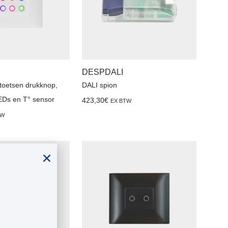
DESPDALI
 toetsen drukknop,
DALI spion
Ds en T° sensor
423,30
€
EX BTW
TW