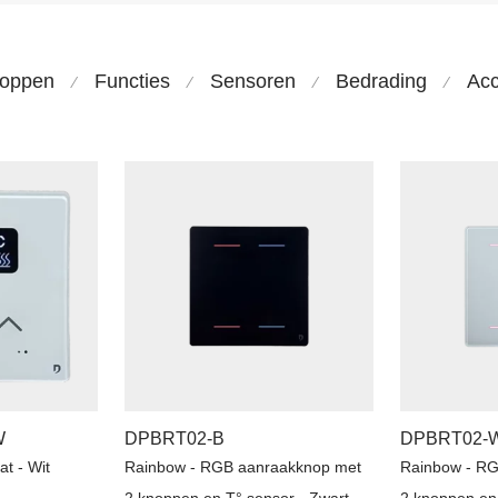
noppen
Functies
Sensoren
Bedrading
Acc
⁄
⁄
⁄
⁄
W
DPBRT02-B
DPBRT02-
t - Wit
Rainbow - RGB aanraakknop met
Rainbow - R
2 knoppen en T° sensor - Zwart
2 knoppen en 