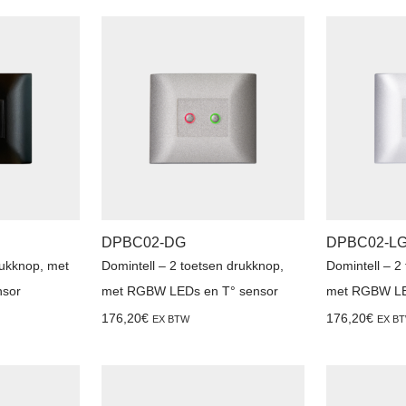
DPBC02-DG
DPBC02-L
rukknop, met
Domintell – 2 toetsen drukknop,
Domintell – 2
sor
met RGBW LEDs en T° sensor
met RGBW LE
176,20
€
176,20
€
EX BTW
EX B