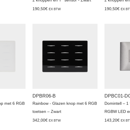
190,50
€
190,50
€
EX BTW
EX B
DPBR06-B
DPBC01-D
op met 6 RGB
Rainbow - Glazen knop met 6 RGB
Domintell – 1
toetsen – Zwart
RGBW LED en
342,00
€
143,20
€
EX BTW
EX B