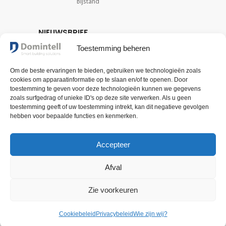
Bijstand
NIEUWSBRIEF
Ontvang het laatste nieuws
Toestemming beheren
en informatie over onze
Om de beste ervaringen te bieden, gebruiken we technologieën zoals
technologie.
VOLG ONS
cookies om apparaatinformatie op te slaan en/of te openen. Door
toestemming te geven voor deze technologieën kunnen we gegevens
zoals surfgedrag of unieke ID's op deze site verwerken. Als u geen
toestemming geeft of uw toestemming intrekt, kan dit negatieve gevolgen
REGISTREER NU
hebben voor bepaalde functies en kenmerken.
Accepteer
Afval
Zie voorkeuren
Cookiebeleid
Privacybeleid
Wie zijn wij?
Algemene verkoopsvoorwaarden
Voorwaarden voor gebruik