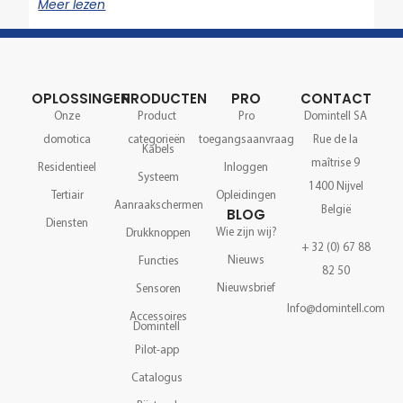
Meer lezen
OPLOSSINGEN
PRODUCTEN
PRO
CONTACT
Onze
Product
Pro
Domintell SA
domotica
categorieën
toegangsaanvraag
Rue de la
Kabels
maîtrise 9
Residentieel
Inloggen
Systeem
1400 Nijvel
Tertiair
Opleidingen
Aanraakschermen
België
BLOG
Diensten
Wie zijn wij?
Drukknoppen
+ 32 (0) 67 88
Nieuws
Functies
82 50
Nieuwsbrief
Sensoren
Info@domintell.com
Accessoires
Domintell
Pilot-app
Catalogus