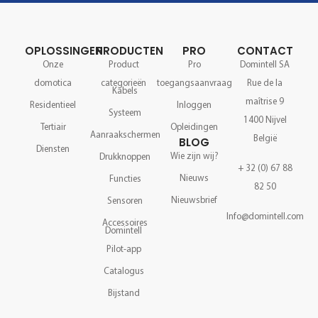
OPLOSSINGEN
PRODUCTEN
PRO
CONTACT
Onze
Product
Pro
Domintell SA
domotica
categorieën
toegangsaanvraag
Rue de la
Kabels
maîtrise 9
Residentieel
Inloggen
Systeem
1400 Nijvel
Tertiair
Opleidingen
Aanraakschermen
België
BLOG
Diensten
Wie zijn wij?
Drukknoppen
+ 32 (0) 67 88
Nieuws
Functies
82 50
Nieuwsbrief
Sensoren
Info@domintell.com
Accessoires
Domintell
Pilot-app
Catalogus
Bijstand