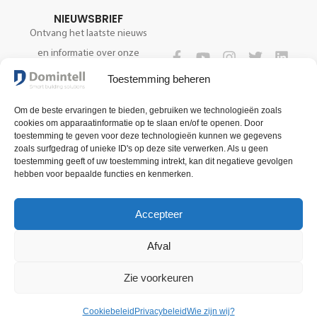
NIEUWSBRIEF
Ontvang het laatste nieuws
en informatie over onze
technologie.
VOLG ONS
Toestemming beheren
Om de beste ervaringen te bieden, gebruiken we technologieën zoals
cookies om apparaatinformatie op te slaan en/of te openen. Door
REGISTREER NU
toestemming te geven voor deze technologieën kunnen we gegevens
zoals surfgedrag of unieke ID's op deze site verwerken. Als u geen
toestemming geeft of uw toestemming intrekt, kan dit negatieve gevolgen
hebben voor bepaalde functies en kenmerken.
Accepteer
Afval
Zie voorkeuren
Algemene verkoopsvoorwaarden
Voorwaarden voor gebruik
Privacybeleid
2025 Domintell SA
Cookiebeleid
Privacybeleid
Wie zijn wij?