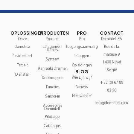
OPLOSSINGEN
PRODUCTEN
PRO
CONTACT
Onze
Product
Pro
Domintell SA
domotica
categorieën
toegangsaanvraag
Rue de la
Kabels
maîtrise 9
Residentieel
Inloggen
Systeem
1400 Nijvel
Tertiair
Opleidingen
Aanraakschermen
België
BLOG
Diensten
Wie zijn wij?
Drukknoppen
+ 32 (0) 67 88
Nieuws
Functies
82 50
Nieuwsbrief
Sensoren
Info@domintell.com
Accessoires
Domintell
Pilot-app
Catalogus